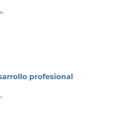
0h
arrollo profesional
0h