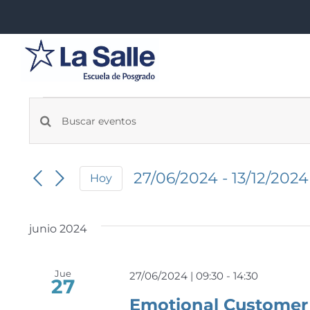
Saltar
al
contenido
Eventos
Navegación
Introduce
la
de
palabra
27/06/2024
 - 
13/12/2024
búsqueda
Hoy
clave.
Seleccionar
Busca
y
fecha.
Eventos
vistas
junio 2024
para
la
de
palabra
Jue
Eventos
27/06/2024 | 09:30
-
14:30
27
clave.
Emotional Customer