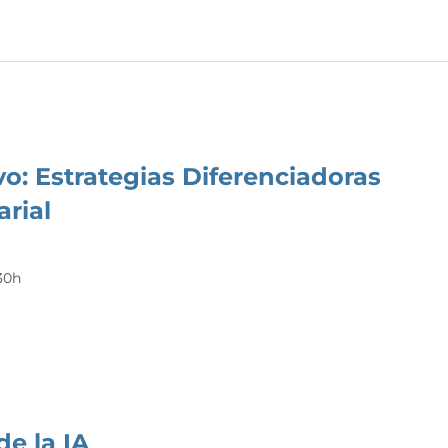
o: Estrategias Diferenciadoras
arial
30h
de la IA