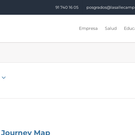
91 740 16 05
posgrados@lasallecamp
Empresa
Salud
Educa
 Journey Map