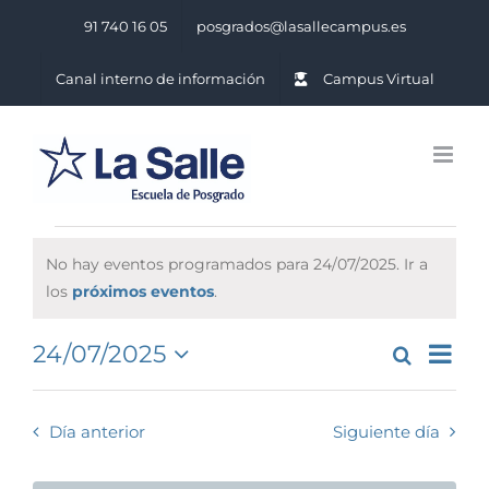
Saltar
91 740 16 05
posgrados@lasallecampus.es
al
contenido
Canal interno de información
Campus Virtual
Eventos
No hay eventos programados para 24/07/2025. Ir a
for
Notice
los
próximos eventos
.
24/07/2025
Na
24/07/2025
Buscar
Naveg
Día
Seleccionar
de
de
fecha.
vis
Día anterior
Siguiente día
búsq
de