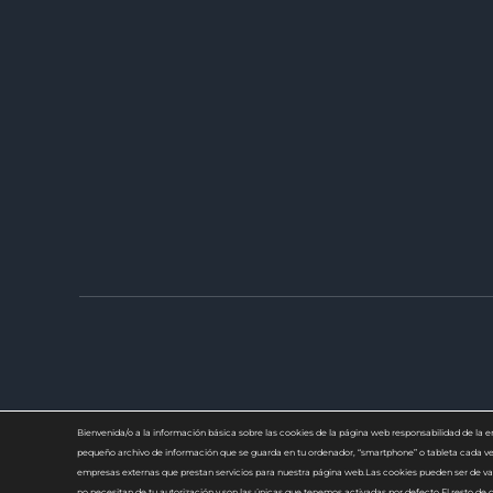
Bienvenida/o a la información básica sobre las cookies de la página web responsabilidad de
pequeño archivo de información que se guarda en tu ordenador, “smartphone” o tableta cada vez
empresas externas que prestan servicios para nuestra página web.Las cookies pueden ser de var
no necesitan de tu autorización y son las únicas que tenemos activadas por defecto.El resto de c