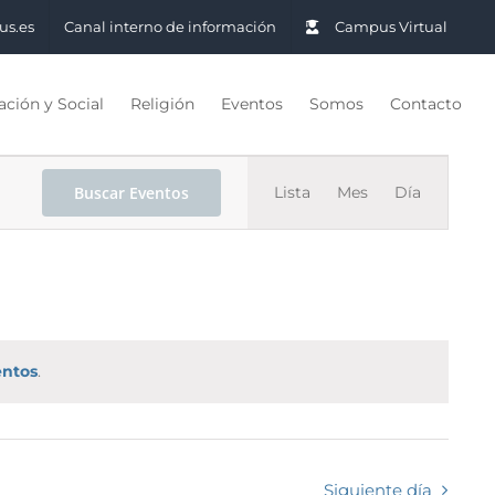
us.es
Canal interno de información
Campus Virtual
ción y Social
Religión
Eventos
Somos
Contacto
Navegac
Buscar Eventos
Lista
Mes
Día
de
vistas
de
Evento
entos
.
Siguiente día