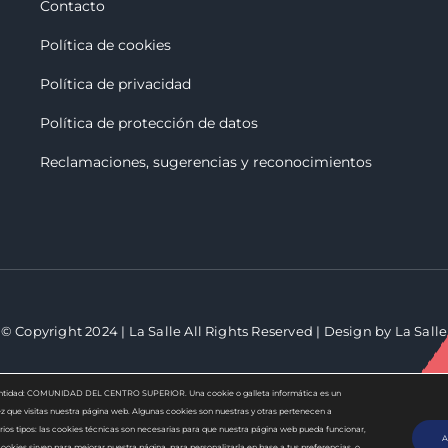
Contacto
Política de cookies
Política de privacidad
Política de protección de datos
Reclamaciones, sugerencias y reconocimiento
s
© Copyright 2024 | La Salle All Rights Reserved | Design by La Salle
 la entidad: COMUNIDAD DEL CENTRO SUPERIOR. Una cookie o galleta informática es un
 que visitas nuestra página web. Algunas cookies son nuestras y otras pertenecen a
ios tipos: las cookies técnicas son necesarias para que nuestra página web pueda funcionar,
A
ookies sirven para mejorar nuestra página, para personalizarla en base a tus preferencias, o