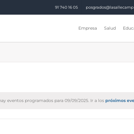
91 740 16 05
posgrados@lasallecamp
Empresa
Salud
Educa
hay eventos programados para 09/09/2025. Ir a los
próximos ev
Notice